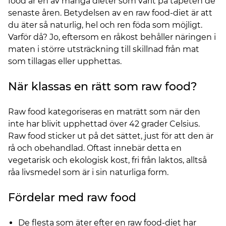
food är en av många dieter som varit på tapeten de
senaste åren. Betydelsen av en raw food-diet är att
du äter så naturlig, hel och ren föda som möjligt.
Varför då? Jo, eftersom en råkost behåller näringen i
maten i större utsträckning till skillnad från mat
som tillagas eller upphettas.
När klassas en rätt som raw food?
Raw food kategoriseras en maträtt som när den
inte har blivit upphettad över 42 grader Celsius.
Raw food sticker ut på det sättet, just för att den är
rå och obehandlad. Oftast innebär detta en
vegetarisk och ekologisk kost, fri från laktos, alltså
råa livsmedel som är i sin naturliga form.
Fördelar med raw food
De flesta som äter efter en raw food-diet har