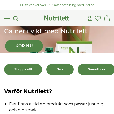
Fri frakt över 549 kr - Säker betalning med klarna
Gå ner i vikt med Nutrilett
KÖP NU
Shoppa allt
Bars
Smoothies
Varför Nutrilett?
Det finns alltid en produkt som passar just dig
och din smak