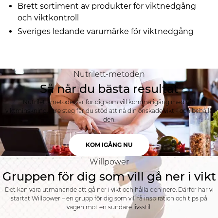
Brett sortiment av produkter för viktnedgång
och viktkontroll
Sveriges ledande varumärke för viktnedgång
Nutrilett-metoden
Så når du bästa resultat
Nutrilett-metoden är för dig som vill komma igång med din
viktminskning. I tre steg får du stöd att nå din önskade vikt - och behålla
den.
KOM IGÅNG NU
Willpower
Gruppen för dig som vill gå ner i vikt
Det kan vara utmanande att gå ner i vikt och hålla den nere. Därför har vi
startat Willpower – en grupp för dig som vill få inspiration och tips på
vägen mot en sundare livsstil.