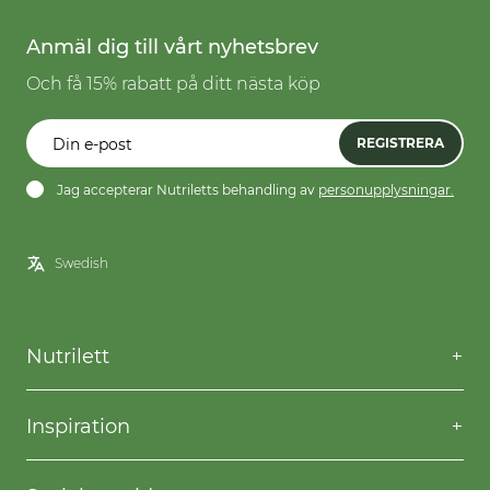
Anmäl dig till vårt nyhetsbrev
Och få 15% rabatt på ditt nästa köp
REGISTRERA
Jag accepterar Nutriletts behandling av
personupplysningar.
Nutrilett
Kontakta oss
Frågor & svar
Inspiration
Frakt & returer
Willpower
Köpvillkor