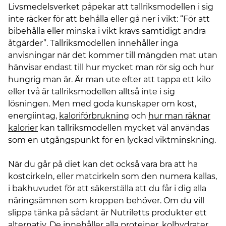
Livsmedelsverket påpekar att tallriksmodellen i sig
inte räcker för att behålla eller gå ner i vikt: “För att
bibehålla eller minska i vikt krävs samtidigt andra
åtgärder”. Tallriksmodellen innehåller inga
anvisningar när det kommer till mängden mat utan
hänvisar endast till hur mycket man rör sig och hur
hungrig man är. Är man ute efter att tappa ett kilo
eller två är tallriksmodellen alltså inte i sig
lösningen. Men med goda kunskaper om kost,
energiintag,
kaloriförbrukning
och
hur man räknar
kalorier
kan tallriksmodellen mycket väl användas
som en utgångspunkt för en lyckad viktminskning.
När du går på diet kan det också vara bra att ha
kostcirkeln, eller matcirkeln som den numera kallas,
i bakhuvudet för att säkerställa att du får i dig alla
näringsämnen som kroppen behöver. Om du vill
slippa tänka på sådant är Nutriletts produkter ett
alternativ. De innehåller alla proteiner, kolhydrater,