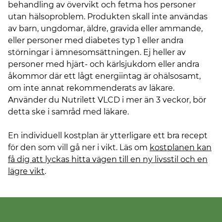
behandling av övervikt och fetma hos personer
utan hälsoproblem. Produkten skall inte användas
av barn, ungdomar, äldre, gravida eller ammande,
eller personer med diabetes typ 1 eller andra
störningar i ämnesomsättningen. Ej heller av
personer med hjärt- och kärlsjukdom eller andra
åkommor där ett lågt energiintag är ohälsosamt,
om inte annat rekommenderats av läkare.
Använder du Nutrilett VLCD i mer än 3 veckor, bör
detta ske i samråd med läkare.
En individuell kostplan är ytterligare ett bra recept
för den som vill gå ner i vikt. Läs om
kostplanen kan
få dig att lyckas hitta vägen till en ny livsstil och en
lägre vikt
.