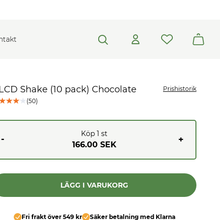
ntakt
LCD Shake (10 pack) Chocolate
Prishistorik
(
50
)
Köp
1
st
-
+
166.00 SEK
LÄGG I VARUKORG
Fri frakt över 549 kr
Säker betalning med Klarna