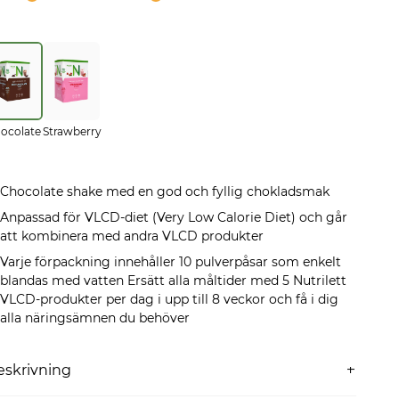
ocolate
Strawberry
Chocolate shake med en god och fyllig chokladsmak
Anpassad för VLCD-diet (Very Low Calorie Diet) och går
att kombinera med andra VLCD produkter
Varje förpackning innehåller 10 pulverpåsar som enkelt
blandas med vatten Ersätt alla måltider med 5 Nutrilett
VLCD-produkter per dag i upp till 8 veckor och få i dig
alla näringsämnen du behöver
eskrivning
ch Chocolate Flavoured Shake har en rik och fyllig smak