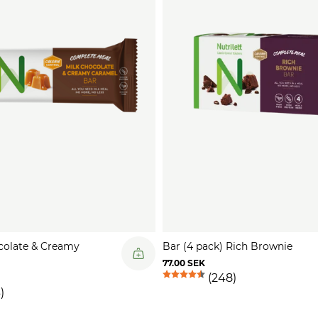
ko
Fi
vu
ne
Pr
am
Sa
me
sj
bö
up
rå
colate & Creamy
Bar (4 pack) Rich Brownie
77.00 SEK
(248)
)