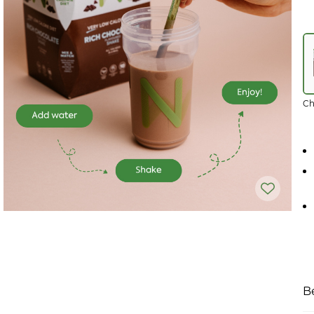
Ch
B
Ri