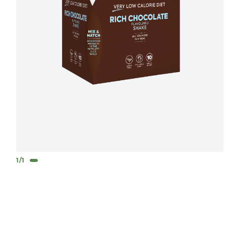
1
/
1