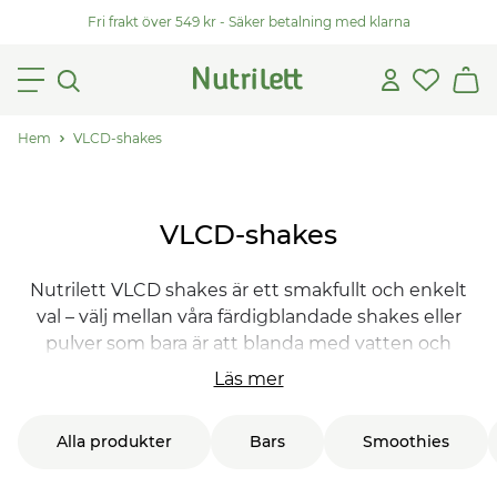
Fri frakt över 549 kr - Säker betalning med klarna
Hem
VLCD-shakes
VLCD-shakes
Nutrilett VLCD shakes är ett smakfullt och enkelt
val – välj mellan våra färdigblandade shakes eller
pulver som bara är att blanda med vatten och
skaka, så är de klara att dricka! VLCD (Very Low
Läs mer
Calorie Diet) shakes har ett mycket lågt
kaloriinnehåll och kan kickstarta din viktnedgång.
Alla produkter
Bars
Smoothies
Oavsätt vad som är ditt mål, kan du gå på VLCD-
dieten i upp till 8 veckor. Du får i dig alla