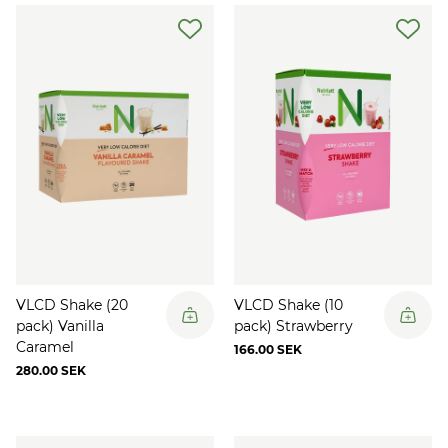
näringsämnen du behöver varje dag, samtidigt som
du går ner i vikt.
VLCD Shake (20
VLCD Shake (10
pack) Vanilla
pack) Strawberry
Caramel
166.00 SEK
280.00 SEK