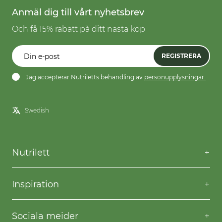
Anmäl dig till vårt nyhetsbrev
Och få 15% rabatt på ditt nästa köp
REGISTRERA
Jag accepterar Nutriletts behandling av
personupplysningar.
Nutrilett
Kontakta oss
Frågor & svar
Inspiration
Frakt & returer
Willpower
Köpvillkor
Recept
Sociala meider