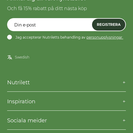
Och få 15% rabatt på ditt nästa köp
REGISTRERA
Jag accepterar Nutriletts behandling av
personupplysningar.
Nutrilett
Kontakta oss
Frågor & svar
Inspiration
Frakt & returer
Willpower
Köpvillkor
Recept
Sociala meider
Privacy & Cookies
Gå ner i vikt
Facebook