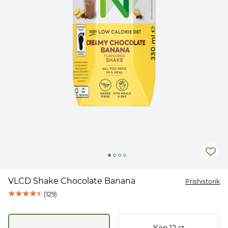
VLCD Shake Chocolate Banana
Prishistorik
(
129
)
Köp
12
st