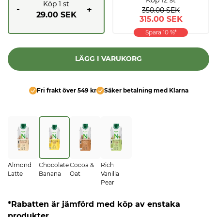
Köp
1
st
-
+
350.00 SEK
29.00 SEK
315.00 SEK
Spara
10
%*
LÄGG I VARUKORG
Fri frakt över 549 kr
Säker betalning med Klarna
Almond
Chocolate
Cocoa &
Rich
Latte
Banana
Oat
Vanilla
Pear
*Rabatten är jämförd med köp av enstaka
produkter.