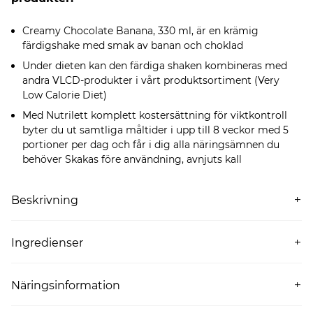
Creamy Chocolate Banana, 330 ml, är en krämig
färdigshake med smak av banan och choklad
Under dieten kan den färdiga shaken kombineras med
andra VLCD-produkter i vårt produktsortiment (Very
Low Calorie Diet)
Med Nutrilett komplett kostersättning för viktkontroll
byter du ut samtliga måltider i upp till 8 veckor med 5
portioner per dag och får i dig alla näringsämnen du
behöver Skakas före användning, avnjuts kall
Beskrivning
Creamy Chocolate Banana, 330 ml, är en krämig
färdigshake med smak av banan och choklad. En portion
Ingredienser
innehåller 155 kcal. Under dieten kan den färdiga shaken
INGREDIENSER: Vatten,
mjölkprotein
, fettreducerat
kombineras med andra VLCD-produkter i vårt
kakaopulver* (1%), maltodextrin, rapsolja, solrosolja, socker,
produktsortiment. Däribland olika smaker av andra
Näringsinformation
aromer, förtjockningsmedel (gellangummi, mikrokristallin
färdigshakes, men även shakes och soppor. VLCD (Very
cellulosa, natriumkarboximetylcellulosa, karragenan),
Low Calorie Diet) är en komplett kostersättning för
Ursprungsland
Germany