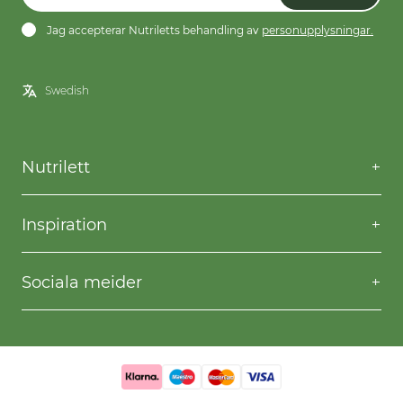
Jag accepterar Nutriletts behandling av
personupplysningar.
Nutrilett
Kontakta oss
Frågor & svar
Inspiration
Frakt & returer
Willpower
Köpvillkor
Recept
Sociala meider
Privacy & Cookies
Gå ner i vikt
Facebook
Instagram
YouTube