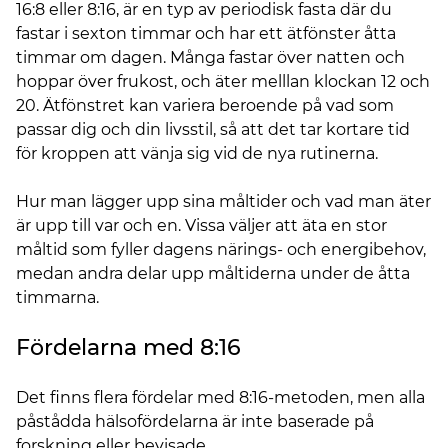
16:8 eller 8:16, är en typ av periodisk fasta där du
fastar i sexton timmar och har ett ätfönster åtta
timmar om dagen. Många fastar över natten och
hoppar över frukost, och äter melllan klockan 12 och
20. Ätfönstret kan variera beroende på vad som
passar dig och din livsstil, så att det tar kortare tid
för kroppen att vänja sig vid de nya rutinerna.
Hur man lägger upp sina måltider och vad man äter
är upp till var och en. Vissa väljer att äta en stor
måltid som fyller dagens närings- och energibehov,
medan andra delar upp måltiderna under de åtta
timmarna.
Fördelarna med 8:16
Det finns flera fördelar med 8:16-metoden, men alla
påstådda hälsofördelarna är inte baserade på
forskning eller bevisade.