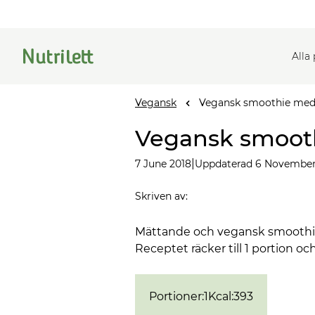
Alla
Vegansk
Vegansk smoothie med
Vegansk smoot
|
7 June 2018
Uppdaterad 6 November
Skriven av
:
Mättande och vegansk smoothie, 
Receptet räcker till 1 portion och
Portioner
:
1
Kcal
:
393