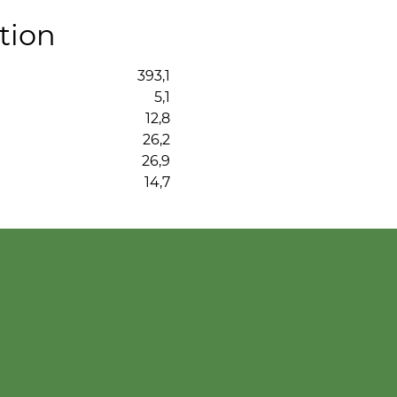
tion
393,1
5,1
12,8
26,2
26,9
14,7