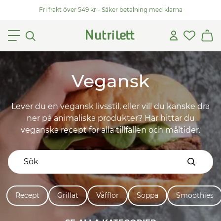
Fri frakt över 549 kr - Säker betalning med klarna
Vegansk
Lever du en vegansk livsstil, eller vill du kanske dra
ner på animaliska produkter? Här hittar du
veganska recept för alla tillfällen och måltider.
Recept
Grillat
Våfflor
Soppa
Smoothies