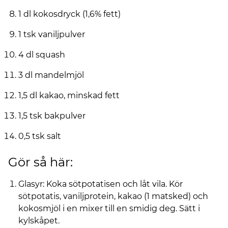
1 dl kokosdryck (1,6% fett)
1 tsk vaniljpulver
4 dl squash
3 dl mandelmjöl
1,5 dl kakao, minskad fett
1,5 tsk bakpulver
0,5 tsk salt
Gör så här:
Glasyr: Koka sötpotatisen och låt vila. Kör
sötpotatis, vaniljprotein, kakao (1 matsked) och
kokosmjöl i en mixer till en smidig deg. Sätt i
kylskåpet.