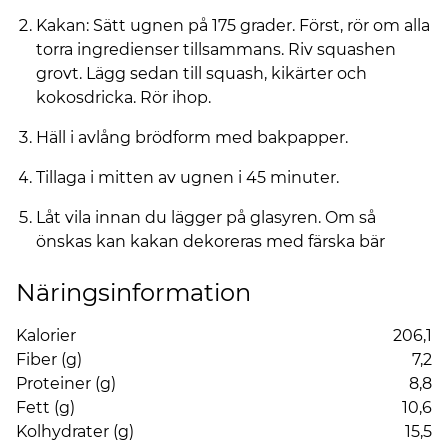
Kakan: Sätt ugnen på 175 grader. Först, rör om alla
torra ingredienser tillsammans. Riv squashen
grovt. Lägg sedan till squash, kikärter och
kokosdricka. Rör ihop.
Häll i avlång brödform med bakpapper.
Tillaga i mitten av ugnen i 45 minuter.
Låt vila innan du lägger på glasyren. Om så
önskas kan kakan dekoreras med färska bär
Näringsinformation
Kalorier
206,1
Fiber (g)
7,2
Proteiner (g)
8,8
Fett (g)
10,6
Kolhydrater (g)
15,5