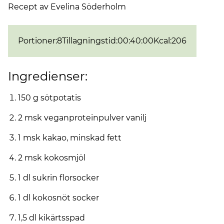
Recept av Evelina Söderholm
Portioner
:
8
Tillagningstid
:
00:40:00
Kcal
:
206
Ingredienser:
150 g sötpotatis
2 msk veganproteinpulver vanilj
1 msk kakao, minskad fett
2 msk kokosmjöl
1 dl sukrin florsocker
1 dl kokosnöt socker
1,5 dl kikärtsspad