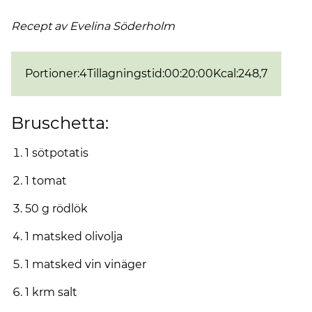
Recept av Evelina Söderholm
Portioner
:
4
Tillagningstid
:
00:20:00
Kcal
:
248,7
Bruschetta:
1 sötpotatis
1 tomat
50 g rödlök
1 matsked olivolja
1 matsked vin vinäger
1 krm salt