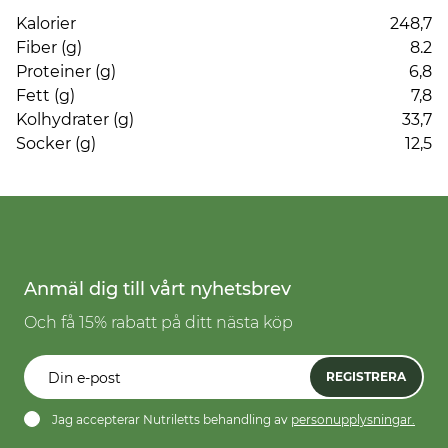
Kalorier
248,7
Fiber (g)
8.2
Proteiner (g)
6,8
Fett (g)
7,8
Kolhydrater (g)
33,7
Socker (g)
12,5
Anmäl dig till vårt nyhetsbrev
Och få 15% rabatt på ditt nästa köp
REGISTRERA
Jag accepterar Nutriletts behandling av
personupplysningar.