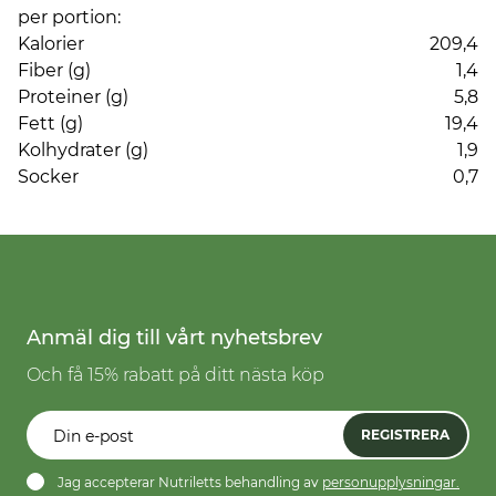
per portion:
Kalorier
209,4
Fiber (g)
1,4
Proteiner (g)
5,8
Fett (g)
19,4
Kolhydrater (g)
1,9
Socker
0,7
Anmäl dig till vårt nyhetsbrev
Och få 15% rabatt på ditt nästa köp
REGISTRERA
Jag accepterar Nutriletts behandling av
personupplysningar.