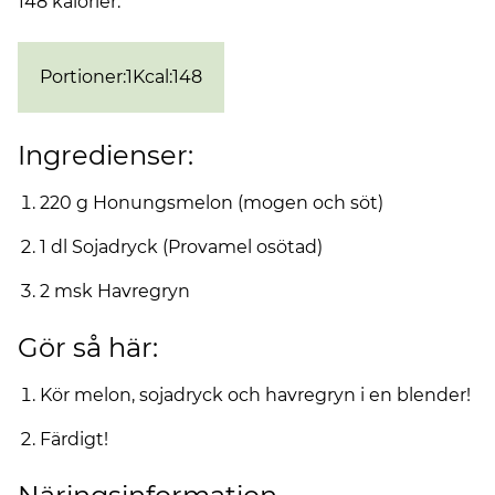
148 kalorier.
Portioner
:
1
Kcal
:
148
Ingredienser:
220 g Honungsmelon (mogen och söt)
1 dl Sojadryck (Provamel osötad)
2 msk Havregryn
Gör så här:
Kör melon, sojadryck och havregryn i en blender!
Färdigt!