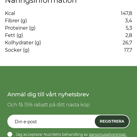
Näringsinformation
Kcal
147,8
Fibrer (g)
3,4
Proteiner (g)
5,3
Fett (g)
2,8
Kolhydrater (g)
26,7
Socker (g)
17,7
Anmäl dig till vårt nyhetsbrev
Och få 15% rabatt på ditt nästa köp
REGISTRERA
Jag accepterar Nutriletts behandling av
personupplysningar.