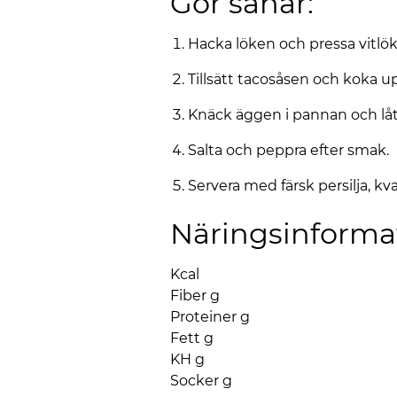
Gör såhär:
Hacka löken och pressa vitlöken
Tillsätt tacosåsen och koka upp
Knäck äggen i pannan och låt 
Salta och peppra efter smak.
Servera med färsk persilja, kva
Näringsinforma
Kcal
Fiber g
Proteiner g
Fett g
KH g
Socker g