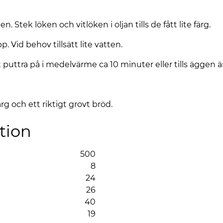
. Stek löken och vitlöken i oljan tills de fått lite färg.
. Vid behov tillsätt lite vatten.
puttra på i medelvärme ca 10 minuter eller tills äggen är
rg och ett riktigt grovt bröd.
tion
500
8
24
26
40
19