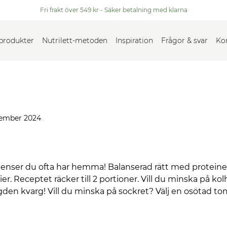
Fri frakt över 549 kr - Säker betalning med klarna
 produkter
Nutrilett-metoden
Inspiration
Frågor & svar
Ko
ember 2024
ser du ofta har hemma! Balanserad rätt med proteiner, 
rier. Receptet räcker till 2 portioner. Vill du minska på 
en kvarg! Vill du minska på sockret? Välj en osötad to