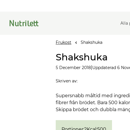
Alla
Frukost
Shakshuka
Shakshuka
|
5 December 2018
Uppdaterad 6 Nov
Skriven av
:
Supersnabb måltid med ingredien
fibrer från brödet. Bara 500 kalo
Skippa brödet och dubbla mängd
Portioner
:
2
Kcal
:
500