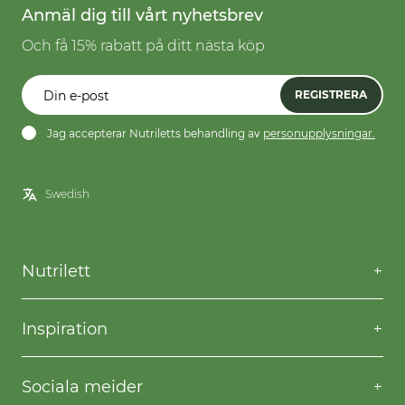
Anmäl dig till vårt nyhetsbrev
Och få 15% rabatt på ditt nästa köp
REGISTRERA
Jag accepterar Nutriletts behandling av
personupplysningar.
Nutrilett
Kontakta oss
Frågor & svar
Inspiration
Frakt & returer
Willpower
Köpvillkor
Recept
Sociala meider