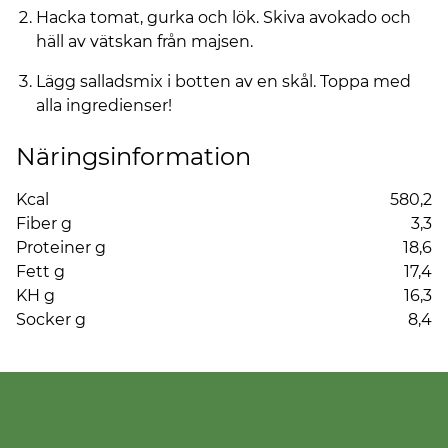
Hacka tomat, gurka och lök. Skiva avokado och
häll av vätskan från majsen.
Lägg salladsmix i botten av en skål. Toppa med
alla ingredienser!
Näringsinformation
Kcal
580,2
Fiber g
3,3
Proteiner g
18,6
Fett g
17,4
KH g
16,3
Socker g
8,4