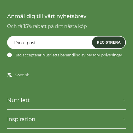
Anmäl dig till vårt nyhetsbrev
Och få 15% rabatt på ditt nästa köp
REGISTRERA
Jag accepterar Nutriletts behandling av
personupplysningar.
Nutrilett
Kontakta oss
Frågor & svar
Inspiration
Frakt & returer
Willpower