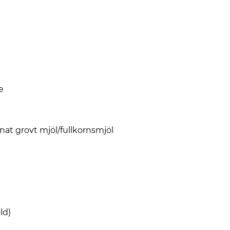
e
nnat grovt mjöl/fullkornsmjöl
ld)