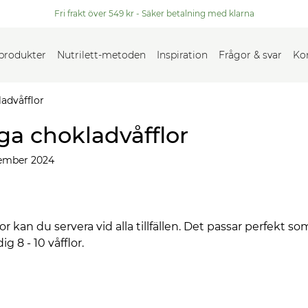
Fri frakt över 549 kr - Säker betalning med klarna
 produkter
Nutrilett-metoden
Inspiration
Frågor & svar
Ko
advåfflor
ga chokladvåfflor
ember 2024
r kan du servera vid alla tillfällen. Det passar perfekt s
g 8 - 10 våfflor.