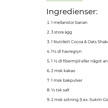
Ingredienser:
1 mellanstor banan
3 stora ägg
1 Nutrilett Cocoa & Oats Shak
1½ dl havregryn
1 ½ dl fibermjöl eller något a
2 msk kakao
1 msk bakpulver
½ tsk salt
2 msk sötning (t.ex. Sukrin Go