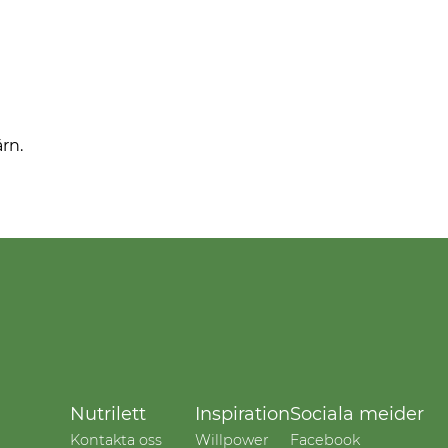
ärn.
Nutrilett
Inspiration
Sociala meider
Kontakta oss
Willpower
Facebook