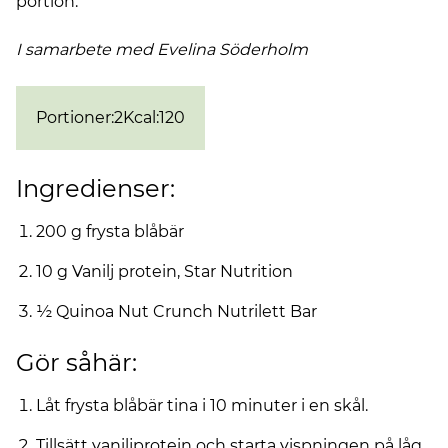
portion.
I samarbete med Evelina
Söderholm
Portioner
:
2
Kcal
:
120
Ingredienser:
200 g frysta blåbär
10 g Vanilj protein, Star Nutrition
½ Quinoa Nut Crunch Nutrilett Bar
Gör såhär:
Låt frysta blåbär tina i 10 minuter i en skål.
Tillsätt vaniljprotein och starta vispningen på låg