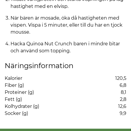
hastighet med en elvisp.
När bären är mosade, öka då hastigheten med
vispen. Vispa i 5 minuter, eller till du har en tjock
mousse.
Hacka Quinoa Nut Crunch baren i mindre bitar
och använd som topping.
Näringsinformation
Kalorier
120,5
Fiber (g)
6,8
Proteiner (g)
8,1
Fett (g)
2,8
Kolhydrater (g)
12,6
Socker (g)
9,9