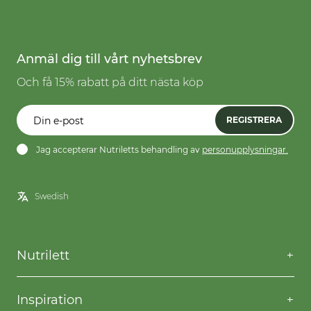
Anmäl dig till vårt nyhetsbrev
Och få 15% rabatt på ditt nästa köp
REGISTRERA
Jag accepterar Nutriletts behandling av
personupplysningar.
Nutrilett
Kontakta oss
Frågor & svar
Inspiration