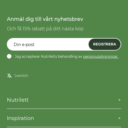
Anmäl dig till vårt nyhetsbrev
Och få 15% rabatt på ditt nästa köp
REGISTRERA
Jag accepterar Nutriletts behandling av
personupplysningar.
Nutrilett
Kontakta oss
Frågor & svar
Inspiration
Frakt & returer
Willpower