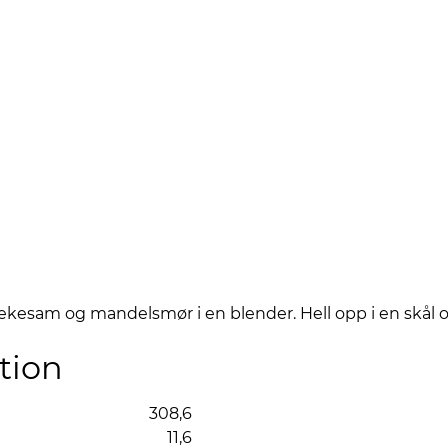
ljekesam og mandelsmør i en blender. Hell opp i en skål
tion
308,6
11,6