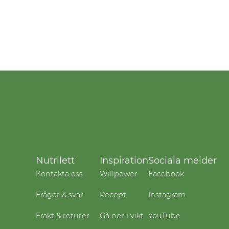
Nutrilett
Inspiration
Sociala meider
Kontakta oss
Willpower
Facebook
Frågor & svar
Recept
Instagram
Frakt & returer
Gå ner i vikt
YouTube