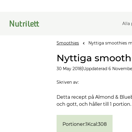
Alla
Smoothies
Nyttiga smoothies m
Nyttiga smooth
|
30 May 2018
Uppdaterad 6 Novembe
Skriven av
:
Detta recept på Almond & Bluebe
och gott, och håller till 1 portion
Portioner
:
1
Kcal
:
308