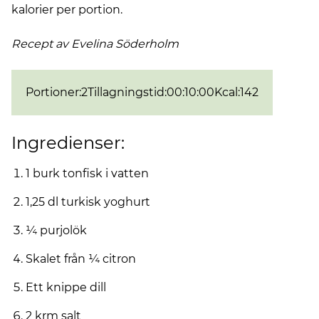
kalorier per portion.
Recept av Evelina
Söderholm
Portioner
:
2
Tillagningstid
:
00:10:00
Kcal
:
142
Ingredienser:
1 burk tonfisk i vatten
1,25 dl turkisk yoghurt
¼ purjolök
Skalet från ¼ citron
Ett knippe dill
2 krm salt