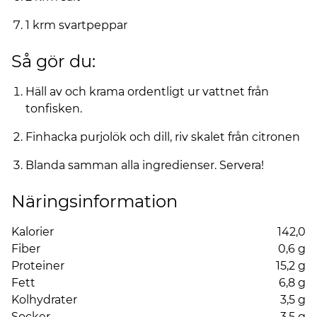
1 krm svartpeppar
Så gör du:
Häll av och krama ordentligt ur vattnet från
tonfisken.
Finhacka purjolök och dill, riv skalet från citronen
Blanda samman alla ingredienser. Servera!
Näringsinformation
Kalorier
142,0
Fiber
0,6 g
Proteiner
15,2 g
Fett
6,8 g
Kolhydrater
3,5 g
Socker
3,5 g