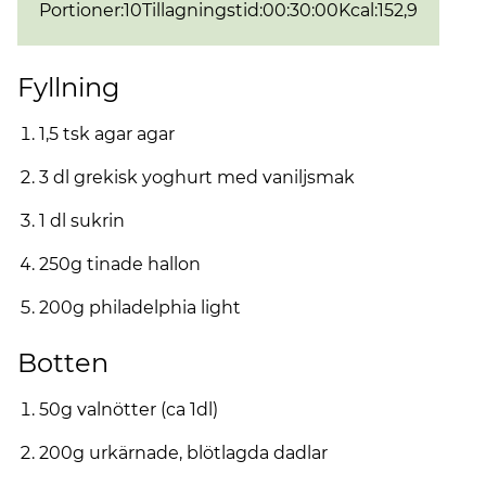
Portioner
:
10
Tillagningstid
:
00:30:00
Kcal
:
152,9
Fyllning
1,5 tsk agar agar
3 dl grekisk yoghurt med vaniljsmak
1 dl sukrin
250g tinade hallon
200g philadelphia light
Botten
50g valnötter (ca 1dl)
200g urkärnade, blötlagda dadlar