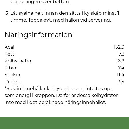
blandningen över botten.
Låt svalna helt innan den sätts i kylskåp minst 1
timme. Toppa evt. med hallon vid servering.
Näringsinformation
Kcal
152,9
Fett
7,3
Kolhydrater
16,9
Fiber
7,4
Socker
11,4
Protein
3,9
*Sukrin innehåller kolhydrater som inte tas upp
som energi i kroppen. Därför är dessa kolhydrater
inte med i det beräknade näringsinnehållet.