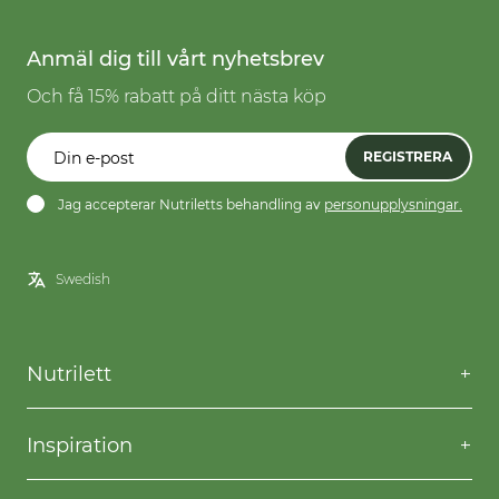
Anmäl dig till vårt nyhetsbrev
Och få 15% rabatt på ditt nästa köp
REGISTRERA
Jag accepterar Nutriletts behandling av
personupplysningar.
Nutrilett
Kontakta oss
Frågor & svar
Inspiration
Frakt & returer
Willpower