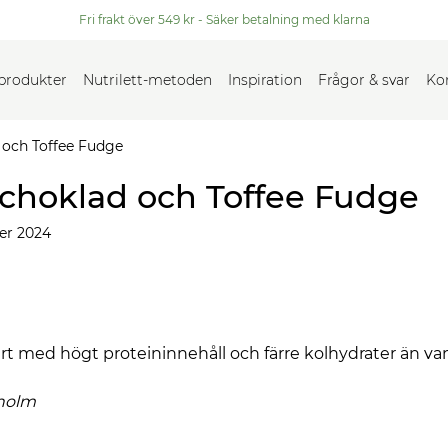
Fri frakt över 549 kr - Säker betalning med klarna
 produkter
Nutrilett-metoden
Inspiration
Frågor & svar
Ko
och Toffee Fudge
hoklad och Toffee Fudge
er 2024
t med högt proteininnehåll och färre kolhydrater än va
holm