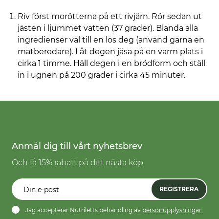
Riv först morötterna på ett rivjärn. Rör sedan ut
jästen i ljummet vatten (37 grader). Blanda alla
ingredienser väl till en lös deg (använd gärna en
matberedare). Låt degen jäsa på en varm plats i
cirka 1 timme. Häll degen i en brödform och ställ
in i ugnen på 200 grader i cirka 45 minuter.
Anmäl dig till vårt nyhetsbrev
Och få 15% rabatt på ditt nästa köp
REGISTRERA
Jag accepterar Nutriletts behandling av
personupplysningar.