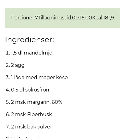
Portioner
:
7
Tillagningstid
:
00:15:00
Kcal
:
181,9
Ingredienser:
1,5 dl mandelmjöl
2 ägg
1 låda med mager keso
0,5 dl solrosfrön
2 msk margarin, 60%
2 msk Fiberhusk
2 msk bakpulver