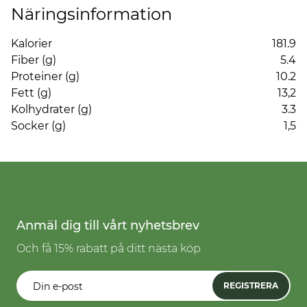
Näringsinformation
Kalorier
181.9
Fiber (g)
5.4
Proteiner (g)
10.2
Fett (g)
13,2
Kolhydrater (g)
3.3
Socker (g)
1,5
Anmäl dig till vårt nyhetsbrev
Och få 15% rabatt på ditt nästa köp
REGISTRERA