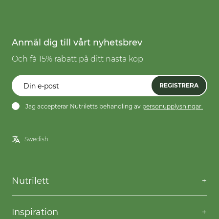
Anmäl dig till vårt nyhetsbrev
Och få 15% rabatt på ditt nästa köp
REGISTRERA
Jag accepterar Nutriletts behandling av
personupplysningar.
Nutrilett
Kontakta oss
Frågor & svar
Inspiration