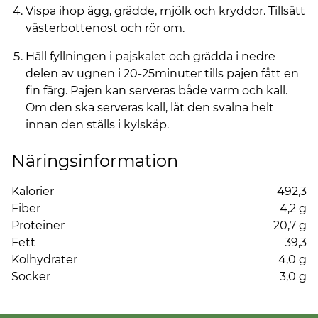
Vispa ihop ägg, grädde, mjölk och kryddor. Tillsätt
västerbottenost och rör om.
Häll fyllningen i pajskalet och grädda i nedre
delen av ugnen i 20-25minuter tills pajen fått en
fin färg. Pajen kan serveras både varm och kall.
Om den ska serveras kall, låt den svalna helt
innan den ställs i kylskåp.
Näringsinformation
Kalorier
492,3
Fiber
4,2 g
Proteiner
20,7 g
Fett
39,3
Kolhydrater
4,0 g
Socker
3,0 g