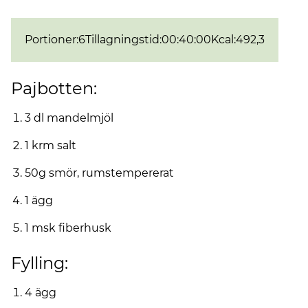
Portioner
:
6
Tillagningstid
:
00:40:00
Kcal
:
492,3
Pajbotten:
3 dl mandelmjöl
1 krm salt
50g smör, rumstempererat
1 ägg
1 msk fiberhusk
Fylling:
4 ägg