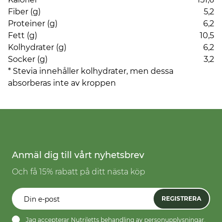
Fiber (g)
5,2
Proteiner (g)
6,2
Fett (g)
10,5
Kolhydrater (g)
6,2
Socker (g)
3,2
* Stevia innehåller kolhydrater, men dessa
absorberas inte av kroppen
Anmäl dig till vårt nyhetsbrev
Och få 15% rabatt på ditt nästa köp
REGISTRERA
Jag accepterar Nutriletts behandling av
personupplysningar.