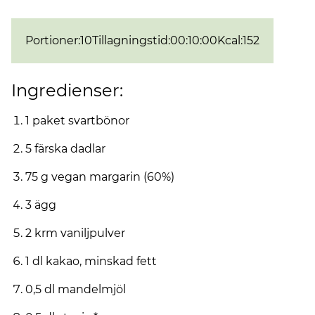
Portioner
:
10
Tillagningstid
:
00:10:00
Kcal
:
152
Ingredienser:
1 paket svartbönor
5 färska dadlar
75 g vegan margarin (60%)
3 ägg
2 krm vaniljpulver
1 dl kakao, minskad fett
0,5 dl mandelmjöl