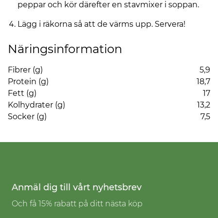
peppar och kör därefter en stavmixer i soppan.
Lägg i räkorna så att de värms upp. Servera!
Näringsinformation
Fibrer (g)
5,9
Protein (g)
18,7
Fett (g)
17
Kolhydrater (g)
13,2
Socker (g)
7,5
Anmäl dig till vårt nyhetsbrev
Och få 15% rabatt på ditt nästa köp