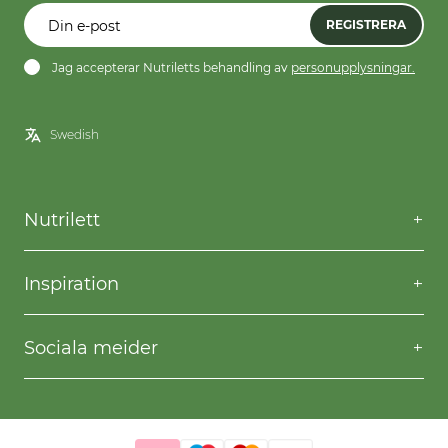
REGISTRERA
Jag accepterar Nutriletts behandling av
personupplysningar.
Nutrilett
Kontakta oss
Frågor & svar
Inspiration
Frakt & returer
Willpower
Köpvillkor
Recept
Sociala meider
Privacy & Cookies
Gå ner i vikt
Facebook
Instagram
YouTube