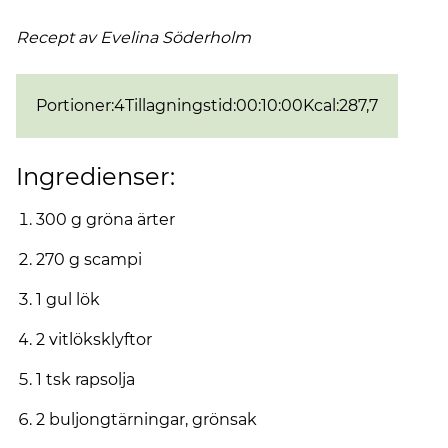
Recept av Evelina
Söderholm
Portioner
:
4
Tillagningstid
:
00:10:00
Kcal
:
287,7
Ingredienser:
300 g gröna ärter
270 g scampi
1 gul lök
2 vitlöksklyftor
1 tsk rapsolja
2 buljongtärningar, grönsak