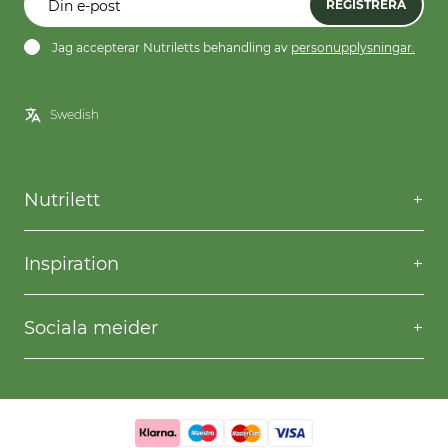
REGISTRERA
Jag accepterar Nutriletts behandling av
personupplysningar.
Nutrilett
Kontakta oss
Frågor & svar
Inspiration
Frakt & returer
Willpower
Köpvillkor
Recept
Sociala meider
Privacy & Cookies
Gå ner i vikt
Facebook
Instagram
YouTube