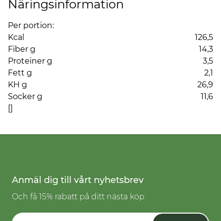
Näringsinformation
Per portion:
Kcal
126,5
Fiber g
14,3
Proteiner g
3,5
Fett g
2,1
KH g
26,9
Socker g
11,6
[]
Anmäl dig till vårt nyhetsbrev
Och få 15% rabatt på ditt nästa köp