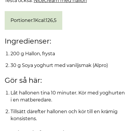
Testa också:
Nicecream med hallon
Portioner
:
1
Kcal
:
126,5
Ingredienser:
200 g Hallon, frysta
30 g Soya yoghurt med vaniljsmak (Alpro)
Gör så här:
Låt hallonen tina 10 minuter. Kör med yoghurten
i en matberedare.
Tillsätt därefter hallonen och kör till en krämig
konsistens.