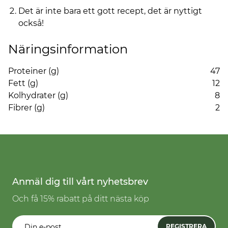
Det är inte bara ett gott recept, det är nyttigt
också!
Näringsinformation
Proteiner (g)
47
Fett (g)
12
Kolhydrater (g)
8
Fibrer (g)
2
Anmäl dig till vårt nyhetsbrev
Och få 15% rabatt på ditt nästa köp
REGISTRERA