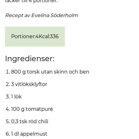
räcker till 4 portioner.
Recept av Evelina
Söderholm
Portioner
:
4
Kcal
:
336
Ingredienser:
800 g torsk utan skinn och ben
3 vitlöksklyftor
1 lök
100 g tomatpuré
0,3 tsk röd chili
1 dl äppelmust