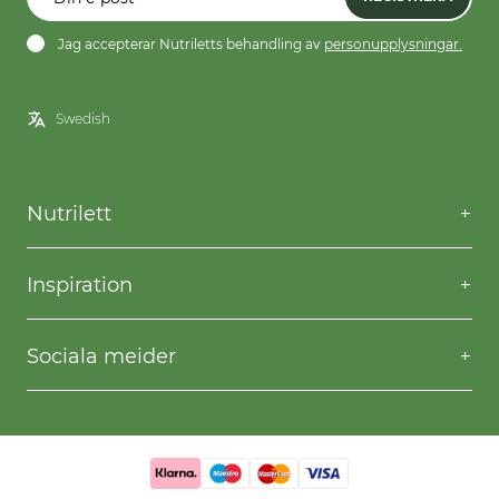
Jag accepterar Nutriletts behandling av
personupplysningar.
Nutrilett
Kontakta oss
Frågor & svar
Inspiration
Frakt & returer
Willpower
Köpvillkor
Recept
Sociala meider
Privacy & Cookies
Gå ner i vikt
Facebook
Instagram
YouTube