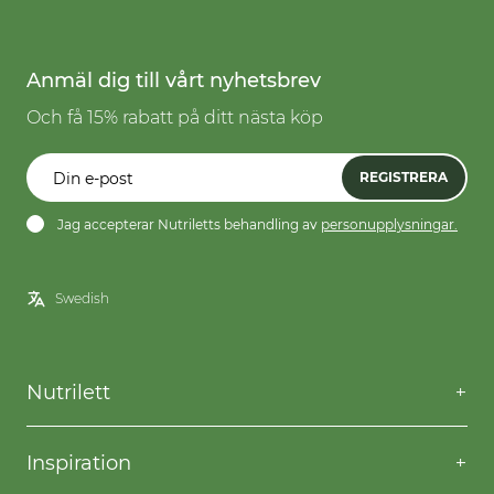
Anmäl dig till vårt nyhetsbrev
Och få 15% rabatt på ditt nästa köp
REGISTRERA
Jag accepterar Nutriletts behandling av
personupplysningar.
Nutrilett
Kontakta oss
Frågor & svar
Inspiration
Frakt & returer