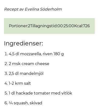
Recept av Evelina
Söderholm
Portioner
:
2
Tillagningstid
:
00:25:00
Kcal
:
726
Ingredienser:
4,5 dl mozzarella, riven 180 g
2 msk cream cheese
2,5 dl mandelmjöl
1-2 krm salt
1 dl hackade tomater med vitlök
¼ squash, skivad