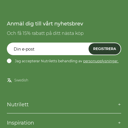
Anmäl dig till vårt nyhetsbrev
Och få 15% rabatt på ditt nästa köp
REGISTRERA
Jag accepterar Nutriletts behandling av
personupplysningar.
Nutrilett
Kontakta oss
Frågor & svar
Inspiration