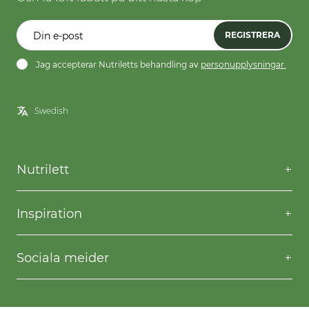
REGISTRERA
Jag accepterar Nutriletts behandling av
personupplysningar.
Nutrilett
Kontakta oss
Frågor & svar
Inspiration
Frakt & returer
Willpower
Köpvillkor
Recept
Sociala meider
Privacy & Cookies
Gå ner i vikt
Facebook
Instagram