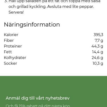
Häll upp salladen på ett fat och toppa med salsa
och grillad kyckling. Avsluta med lite peppar.
Servera!
Näringsinformation
Kalorier
395,3
Fiber
7,7 g
Proteiner
44,3 g
Fett
14,4 g
Kolhydrater
24,6 g
Socker
10,3 g
Anmäl dig till vårt nyhetsbrev
Och få 15% rabatt på ditt nästa köp