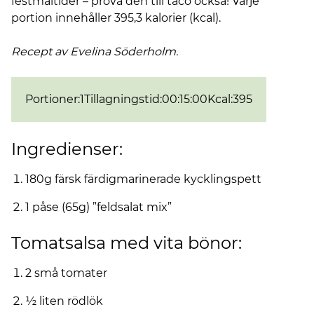
festmåltider – prova den till taco också! Varje
portion innehåller 395,3 kalorier (kcal).
Recept av Evelina Söderholm.
Portioner
:
1
Tillagningstid
:
00:15:00
Kcal
:
395
Ingredienser:
180g färsk färdigmarinerade kycklingspett
1 påse (65g) ”feldsalat mix”
Tomatsalsa med vita bönor:
2 små tomater
½ liten rödlök