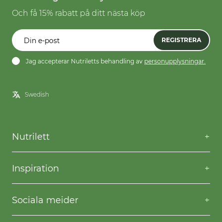
Och få 15% rabatt på ditt nästa köp
REGISTRERA
Jag accepterar Nutriletts behandling av
personupplysningar.
Nutrilett
Kontakta oss
Frågor & svar
Inspiration
Frakt & returer
Willpower
Köpvillkor
Recept
Sociala meider
Privacy & Cookies
Gå ner i vikt
Facebook