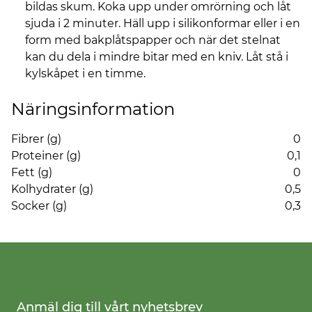
bildas skum. Koka upp under omrörning och låt
sjuda i 2 minuter. Häll upp i silikonformar eller i en
form med bakplåtspapper och när det stelnat
kan du dela i mindre bitar med en kniv. Låt stå i
kylskåpet i en timme.
Näringsinformation
Fibrer (g)
0
Proteiner (g)
0,1
Fett (g)
0
Kolhydrater (g)
0,5
Socker (g)
0,3
Anmäl dig till vårt nyhetsbrev