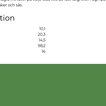
er och sås.
tion
10,1
20,3
14,5
98,2
16