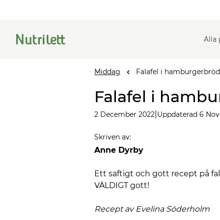
Alla
Middag
Falafel i hamburgerbröd
Falafel i hamb
|
2 December 2022
Uppdaterad 6 No
Skriven av
:
Anne Dyrby
Ett saftigt och gott recept på f
VÄLDIGT gott!
Recept av Evelina
Söderholm