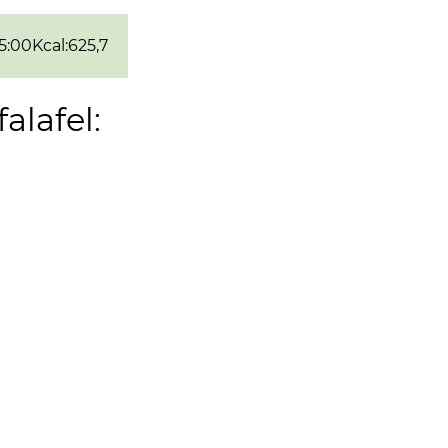
5:00
Kcal
:
625,7
falafel: