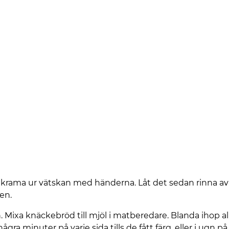
 krama ur vätskan med händerna. Låt det sedan rinna av i
en.
 Mixa knäckebröd till mjöl i matberedare. Blanda ihop all
gra minuter på varje sida tills de fått färg, eller i ugn p