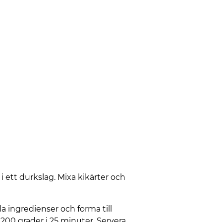
 ett durkslag. Mixa kikärter och
a ingredienser och forma till
å 200 grader i 25 minuter. Servera