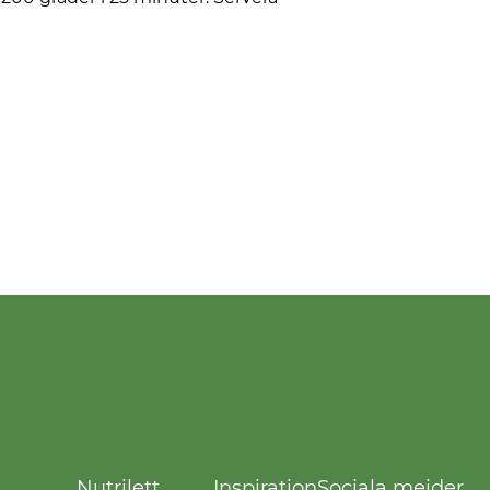
Nutrilett
Inspiration
Sociala meider