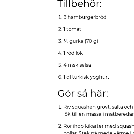
Tillbehör:
8 hamburgerbröd
1 tomat
¼ gurka (70 g)
1 röd lök
4 msk salsa
1 dl turkisk yoghurt
Gör så här:
Riv squashen grovt, salta och
lök till en massa i matberedar
Rör ihop kikärter med squash.
bollar. Stek på medelvärme i nå