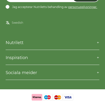
Jag accepterar Nutriletts behandling av
personupplysningar.
Nutrilett
Kontakta oss
Frågor & svar
Inspiration
Frakt & returer
Willpower
Köpvillkor
Recept
Sociala meider
Privacy & Cookies
Gå ner i vikt
Facebook
Instagram
YouTube