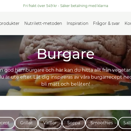
Fri frakt över 549 kr - Säker betalning med klarna
 produkter
Nutrilett-metoden
Inspiration
Frågor & svar
Ko
Burgare
en god hamburgare och här kan du hitta allt från vegetari
u är ute efter. Låt dig inspireras av våra burgarrecept 
bli mätt och belåten!
ecept
Grillat
Våfflor
Soppa
Smoothies
Sal