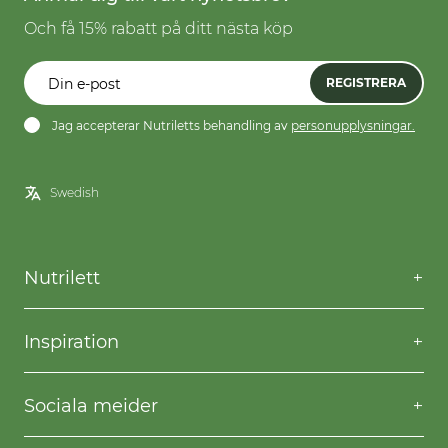
Och få 15% rabatt på ditt nästa köp
REGISTRERA
Jag accepterar Nutriletts behandling av
personupplysningar.
Nutrilett
Kontakta oss
Frågor & svar
Inspiration
Frakt & returer
Willpower
Köpvillkor
Recept
Sociala meider
Privacy & Cookies
Gå ner i vikt
Facebook