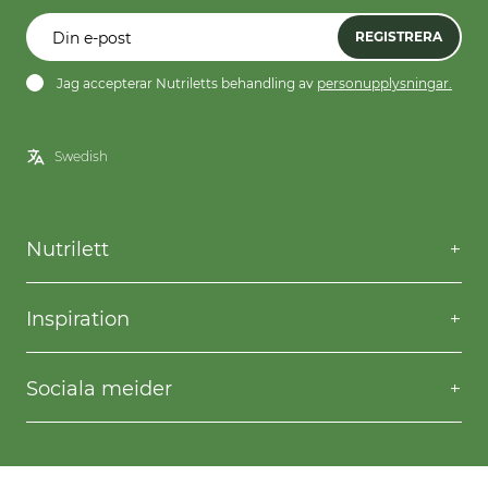
REGISTRERA
Jag accepterar Nutriletts behandling av
personupplysningar.
Nutrilett
Kontakta oss
Frågor & svar
Inspiration
Frakt & returer
Willpower
Köpvillkor
Recept
Sociala meider
Privacy & Cookies
Gå ner i vikt
Facebook
Instagram
YouTube