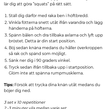
lär dig att göra ”squats” på rätt sätt.
Ställ dig därför med raka ben i höftbredd.
Vinkla fötterna snett utåt ifrån varandra och lägg
händerna på höfterna.
Spänn bålen och dra tillbaka axlarna och lyft upp
bröstet. Detta är din start position.
Böj sedan knäna medans du håller överkroppen
så rak och spänd som möjligt.
Sänk ner dig i 90 graders vinkel.
Tryck sedan ifrån tillbaka upp i startposition.
Glöm inte att spänna rumpmusklerna.
Tips:
Försök att trycka dina knän utåt medans du
böjer dig ned.
3 set x 10 repetitioner
2 -3 minuter vila mellan varje set