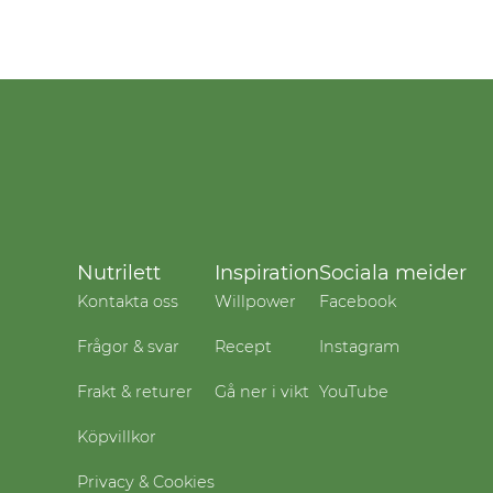
Nutrilett
Inspiration
Sociala meider
Kontakta oss
Willpower
Facebook
Frågor & svar
Recept
Instagram
Frakt & returer
Gå ner i vikt
YouTube
Köpvillkor
Privacy & Cookies