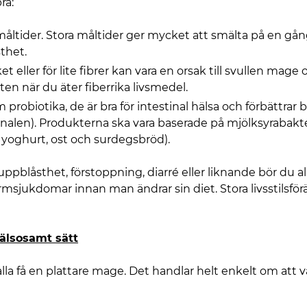
ra:
ltider. Stora måltider ger mycket att smälta på en gå
thet.
t eller för lite fibrer kan vara en orsak till svullen ma
ten när du äter fiberrika livsmedel.
robiotika, de är bra för intestinal hälsa och förbättrar b
len). Produkterna ska vara baserade på mjölksyrabakter
l, yoghurt, ost och surdegsbröd).
pblåsthet, förstoppning, diarré eller liknande bör du al
armsjukdomar innan man ändrar sin diet. Stora livsstilsför
hälsosamt sätt
la få en plattare mage. Det handlar helt enkelt om att vä