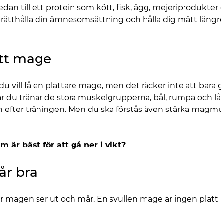
sedan till ett protein som kött, fisk, ägg, mejeriprodukte
rätthålla din ämnesomsättning och hålla dig mätt längre 
latt mage
du vill få en plattare mage, men det räcker inte att bara 
r du tränar de stora muskelgrupperna, bål, rumpa och l
en efter träningen. Men du ska förstås även stärka magmu
m är bäst för att gå ner i vikt?
år bra
ur magen ser ut och mår. En svullen mage är ingen platt