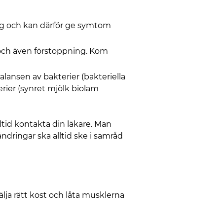
ng och kan därför ge symtom
ge och även förstoppning. Kom
alansen av bakterier (bakteriella
ier (synret mjölk biolam
ltid kontakta din läkare. Man
ändringar ska alltid ske i samråd
lja rätt kost och låta musklerna