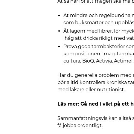
Ät så här för att magen ska må b
Ät mindre och regelbundna må
som buksmärtor och uppblås
Ät lagom med fibrer, för mycke
ihåg att dricka rikligt med vat
Prova goda tarmbakterier som p
kompositionen i mag-tarmkana
cultura, BioQ, Activia, Actime
Har du generella problem med up
bör alltid kontrollera kroniska t
med läkare eller nutritionist.
Läs mer:
Gå ned i vikt på ett 
Sammanfattningsvis kan alltså al
få jobba ordentligt.