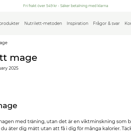
Fri frakt över 549 kr - Säker betalning med klarna
 produkter
Nutrilett-metoden
Inspiration
Frågor & svar
Ko
mage
att mage
uary 2025
 mage
agen med träning, utan det är en viktminskning som be
 du äter dig mätt utan att få i dig för många kalorier. Tä