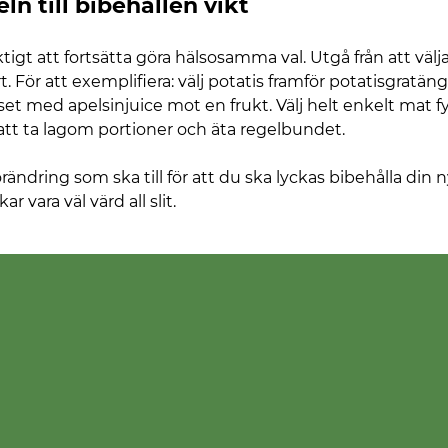
ln till bibehållen vikt
tigt att fortsätta göra hälsosamma val. Utgå från att välja
 För att exemplifiera: välj potatis framför potatisgratäng
set med apelsinjuice mot en frukt. Välj helt enkelt mat 
att ta lagom portioner och äta regelbundet.
örändring som ska till för att du ska lyckas bibehålla din n
vara väl värd all slit.