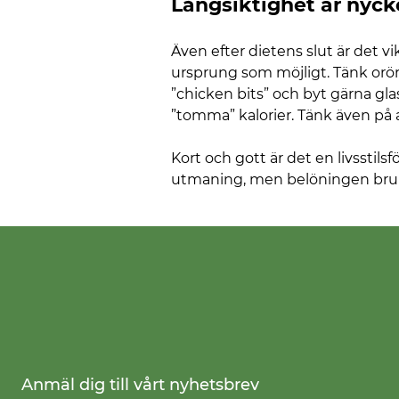
Långsiktighet är nycke
Även efter dietens slut är det vik
ursprung som möjligt. Tänk orört.
”chicken bits” och byt gärna gla
”tomma” kalorier. Tänk även på 
Kort och gott är det en livsstilsf
utmaning, men belöningen brukar 
Anmäl dig till vårt nyhetsbrev