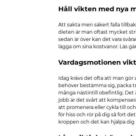
Håll vikten med nya 
Att sakta men säkert falla tillbak
dieten är man oftast mycket str
sedan är över kan det vara svåra
lägga om sina kostvanor. Läs gä
Vardagsmotionen vikti
Idag krävs det ofta att man gör ak
behöver bestämma sig, packa tr
många nästintill obefintlig. Det
jobb är det svårt att kompensera
att promenera eller cykla till oc
för hiss och rör på dig så fort d
kroppen och det kan hjälpa dig a