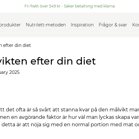
Fri frakt över 549 kr - Säker betalning med klarna
 produkter
Nutrilett-metoden
Inspiration
Frågor & svar
Ko
 efter din diet
ikten efter din diet
uary 2025
t det ofta är så svårt att stanna kvar på den målvikt man
ra, men en avgörande faktor är hur väl man lyckas skapa 
å detta är att nöja sig med en normal portion med mat och 