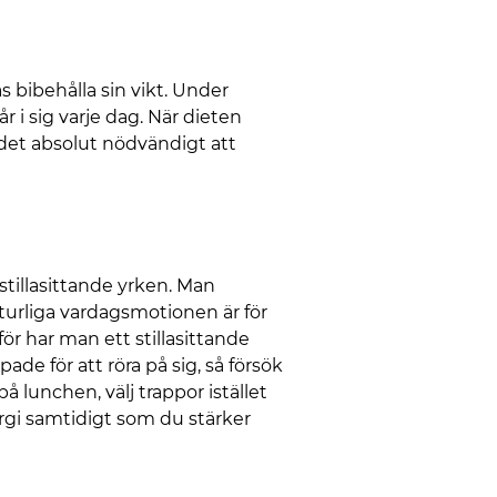
as bibehålla sin vikt. Under
i sig varje dag. När dieten
r det absolut nödvändigt att
 stillasittande yrken. Man
turliga vardagsmotionen är för
ör har man ett stillasittande
de för att röra på sig, så försök
å lunchen, välj trappor istället
nergi samtidigt som du stärker