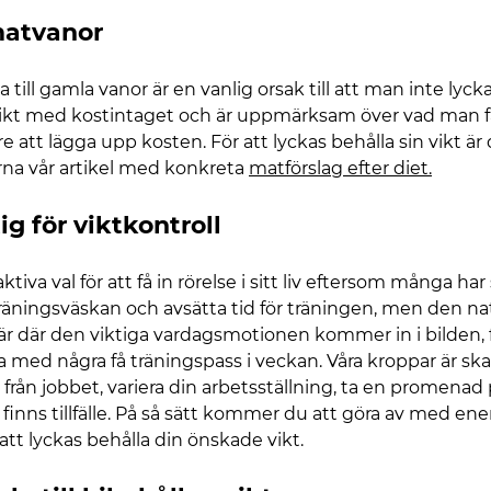
matvanor
a till gamla vanor är en vanlig orsak till att man inte lyck
ikt med kostintaget och är uppmärksam över vad man får 
re att lägga upp kosten. För att lyckas behålla sin vikt ä
rna vår artikel med konkreta
matförslag efter diet.
g för viktkontroll
tiva val för att få in rörelse i sitt liv eftersom många har
äningsväskan och avsätta tid för träningen, men den na
 är där den viktiga vardagsmotionen kommer in i bilden, f
 med några få träningspass i veckan. Våra kroppar är skapa
h från jobbet, variera din arbetsställning, ta en promenad p
et finns tillfälle. På så sätt kommer du att göra av med e
tt lyckas behålla din önskade vikt.