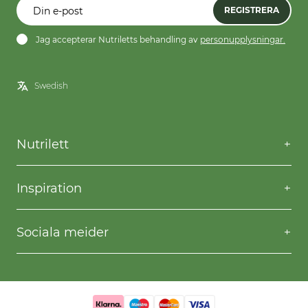
REGISTRERA
Jag accepterar Nutriletts behandling av
personupplysningar.
Nutrilett
Kontakta oss
Frågor & svar
Inspiration
Frakt & returer
Willpower
Köpvillkor
Recept
Sociala meider
Privacy & Cookies
Gå ner i vikt
Facebook
Instagram
YouTube