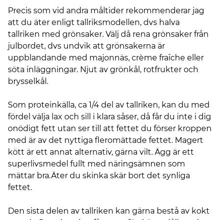
Precis som vid andra måltider rekommenderar jag
att du äter enligt tallriksmodellen, dvs halva
tallriken med grönsaker. Välj då rena grönsaker från
julbordet, dvs undvik att grönsakerna är
uppblandande med majonnäs, crème fraîche eller
söta inläggningar. Njut av grönkål, rotfrukter och
brysselkål.
Som proteinkälla, ca 1/4 del av tallriken, kan du med
fördel välja lax och sill i klara såser, då får du inte i dig
onödigt fett utan ser till att fettet du förser kroppen
med är av det nyttiga fleromättade fettet. Magert
kött är ett annat alternativ, gärna vilt. Ägg är ett
superlivsmedel fullt med näringsämnen som
mättar bra.Äter du skinka skär bort det synliga
fettet.
Den sista delen av tallriken kan gärna bestå av kokt