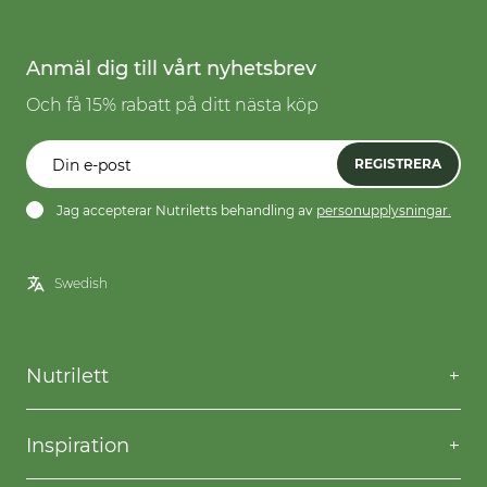
Anmäl dig till vårt nyhetsbrev
Och få 15% rabatt på ditt nästa köp
REGISTRERA
Jag accepterar Nutriletts behandling av
personupplysningar.
Nutrilett
Kontakta oss
Frågor & svar
Inspiration
Frakt & returer
Willpower