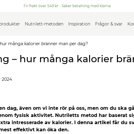
Fri frakt över 549 kr - Säker betalning med klarna
 produkter
Nutrilett-metoden
Inspiration
Frågor & svar
Ko
 hur många kalorier bränner man per dag?
ing – hur många kalorier br
 2024
n dag, även om vi inte rör på oss, men om du ska gå 
genom fysisk aktivitet. Nutriletts metod har baserat 
 extra intresserade av kalorier. I denna artikel får du 
mest effektivt kan öka den.