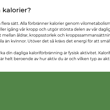
 kalorier?
 flera sätt. Alla förbränner kalorier genom vilometabolis
ler igång vår kropp och utgör största delen av vår daglig
t mellan åldrar, kroppsstorlek och kroppssammansättnin
a än kvinnor. Utöver det så krävs det energi för att smält
 din dagliga kaloriförbränning är fysisk aktivitet. Kalorif
är helt beroende av hur aktiv du är och vilken typ av akti