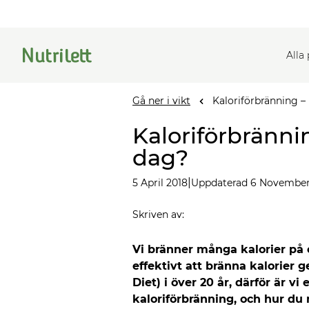
Alla
Gå ner i vikt
Kaloriförbränning –
Kaloriförbränn
dag?
|
5 April 2018
Uppdaterad 6 November
Skriven av
:
Vi bränner många kalorier på e
effektivt att bränna kalorier 
Diet) i över 20 år, därför är vi
kaloriförbränning, och hur du 