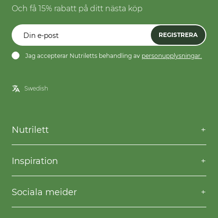
Och få 15% rabatt på ditt nästa köp
REGISTRERA
Jag accepterar Nutriletts behandling av
personupplysningar.
Nutrilett
Kontakta oss
Frågor & svar
Inspiration
Frakt & returer
Willpower
Köpvillkor
Recept
Sociala meider
Privacy & Cookies
Gå ner i vikt
Facebook