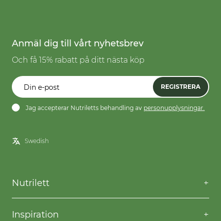
Anmäl dig till vårt nyhetsbrev
Och få 15% rabatt på ditt nästa köp
REGISTRERA
Jag accepterar Nutriletts behandling av
personupplysningar.
Nutrilett
Kontakta oss
Frågor & svar
Inspiration