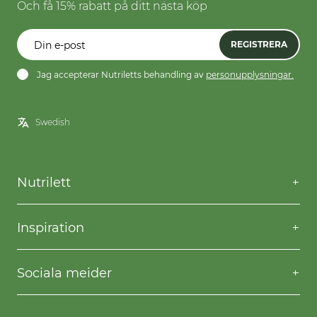
Och få 15% rabatt på ditt nästa köp
REGISTRERA
Jag accepterar Nutriletts behandling av
personupplysningar.
Nutrilett
Kontakta oss
Frågor & svar
Inspiration
Frakt & returer
Willpower
Köpvillkor
Recept
Sociala meider
Privacy & Cookies
Gå ner i vikt
Facebook
Instagram