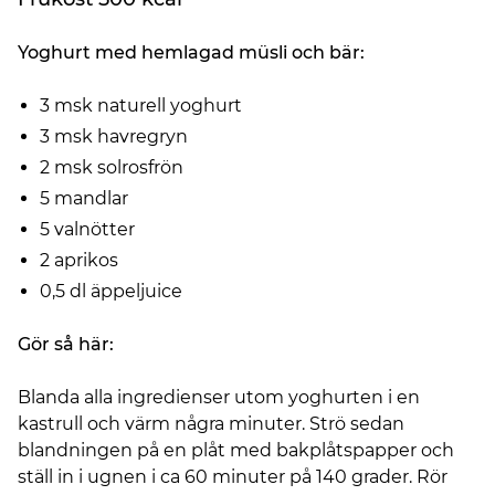
Yoghurt med hemlagad müsli och bär:
3 msk naturell yoghurt
3 msk havregryn
2 msk solrosfrön
5 mandlar
5 valnötter
2 aprikos
0,5 dl äppeljuice
Gör så här:
Blanda alla ingredienser utom yoghurten i en
kastrull och värm några minuter. Strö sedan
blandningen på en plåt med bakplåtspapper och
ställ in i ugnen i ca 60 minuter på 140 grader. Rör