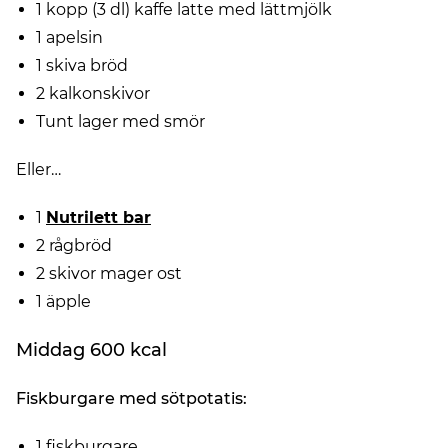
1 kopp (3 dl) kaffe latte med lättmjölk
1 apelsin
1 skiva bröd
2 kalkonskivor
Tunt lager med smör
Eller…
1
Nutrilett bar
2 rågbröd
2 skivor mager ost
1 äpple
Middag 600 kcal
Fiskburgare med sötpotatis:
1 fiskburgare