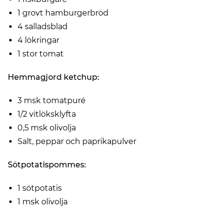
1 grovt hamburgerbröd
4 salladsblad
4 lökringar
1 stor tomat
Hemmagjord ketchup:
3 msk tomatpuré
1/2 vitlöksklyfta
0,5 msk olivolja
Salt, peppar och paprikapulver
Sötpotatispommes:
1 sötpotatis
1 msk olivolja