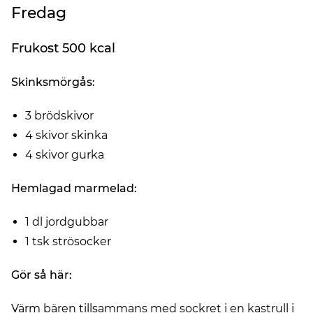
Fredag
Frukost 500 kcal
Skinksmörgås:
3 brödskivor
4 skivor skinka
4 skivor gurka
Hemlagad marmelad:
1 dl jordgubbar
1 tsk strösocker
Gör så här:
Värm bären tillsammans med sockret i en kastrull i