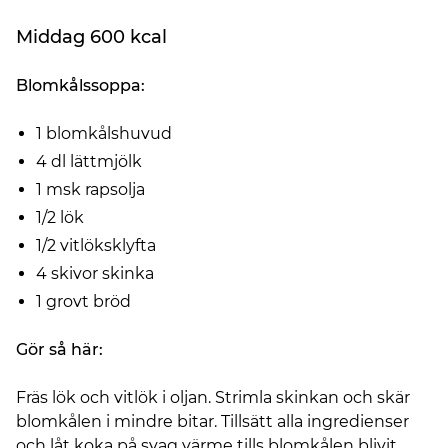
Middag 600 kcal
Blomkålssoppa:
1 blomkålshuvud
4 dl lättmjölk
1 msk rapsolja
1/2 lök
1/2 vitlöksklyfta
4 skivor skinka
1 grovt bröd
Gör så här:
Fräs lök och vitlök i oljan. Strimla skinkan och skär
blomkålen i mindre bitar. Tillsätt alla ingredienser
och låt koka på svag värme tills blomkålen blivit