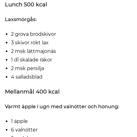
Lunch 500 kcal
Laxsmörgås:
2 grova brödskivor
3 skivor rökt lax
2 msk lättmajonäs
1 dl skalade räkor
2 msk persilja
4 salladsblad
Mellanmål 400 kcal
Varmt äpple i ugn med valnötter och honung:
1 äpple
6 valnötter