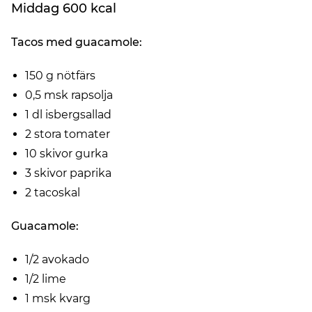
Middag 600 kcal
Tacos med guacamole:
150 g nötfärs
0,5 msk rapsolja
1 dl isbergsallad
2 stora tomater
10 skivor gurka
3 skivor paprika
2 tacoskal
Guacamole:
1/2 avokado
1/2 lime
1 msk kvarg