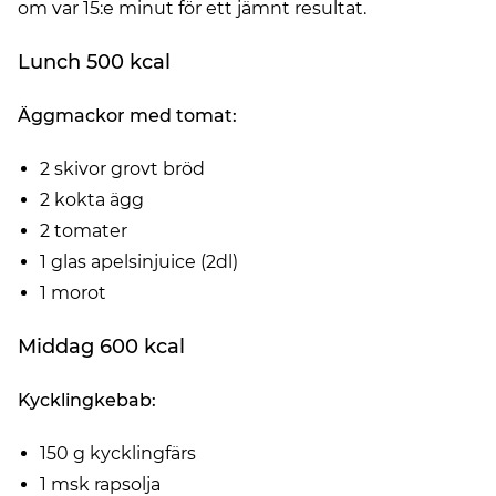
om var 15:e minut för ett jämnt resultat.
Lunch 500 kcal
Äggmackor med tomat:
2 skivor grovt bröd
2 kokta ägg
2 tomater
1 glas apelsinjuice (2dl)
1 morot
Middag 600 kcal
Kycklingkebab:
150 g kycklingfärs
1 msk rapsolja