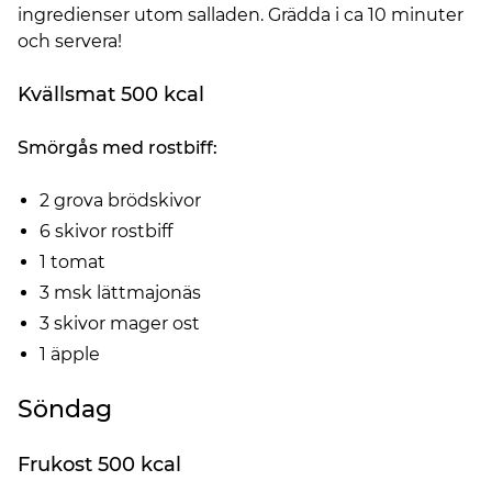
ingredienser utom salladen. Grädda i ca 10 minuter
och servera!
Kvällsmat 500 kcal
Smörgås med rostbiff:
2 grova brödskivor
6 skivor rostbiff
1 tomat
3 msk lättmajonäs
3 skivor mager ost
1 äpple
Söndag
Frukost 500 kcal