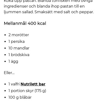
Koka upp pastan. Blanda tonfisken med övriga
ingredienser och blanda ihop pastan till en
ljummen sallad. Smaksätt med salt och peppar.
Mellanmål 400 kcal
2 morötter
1 persika
10 mandlar
1 brödskiva
1 ägg
Eller…
1 valfri
Nutrilett bar
1 portion skyr (175 g)
100 g blåbär