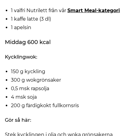
1 valfri Nutrilett från vår
Smart Meal-kategori
1 kaffe latte (3 dl)
1 apelsin
Middag 600 kcal
Kycklingwok:
150 g kyckling
300 g wokgrönsaker
0,5 msk rapsolja
4 msk soja
200 g färdigkokt fullkornsris
Gör så här:
Stek kycklingen i olja och woka grönsakerna