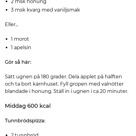
2 msk honung
3 msk kvarg med vaniljsmak
Eller...
1 morot
1 apelsin
Gör så här:
Sätt ugnen på 180 grader. Dela äpplet på hälften
och ta bort kärnhuset. Fyll gropen med valnötter
blandade i honung. Ställ in i ugnen i ca 20 minuter.
Middag 600 kcal
Tunnbrödspizza:
2 tunnbröd