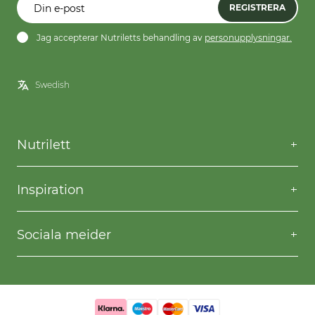
REGISTRERA
Jag accepterar Nutriletts behandling av
personupplysningar.
Nutrilett
Kontakta oss
Frågor & svar
Inspiration
Frakt & returer
Willpower
Köpvillkor
Recept
Sociala meider
Privacy & Cookies
Gå ner i vikt
Facebook
Instagram
YouTube