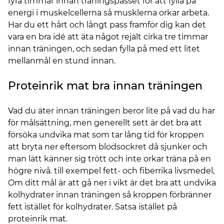
fyra timmar innan träningspasset för att fylla på
energi i muskelcellerna så musklerna orkar arbeta.
Har du ett hårt och långt pass framför dig kan det
vara en bra idé att äta något rejält cirka tre timmar
innan träningen, och sedan fylla på med ett litet
mellanmål en stund innan.
Proteinrik mat bra innan träningen
Vad du äter innan träningen beror lite på vad du har
för målsättning, men generellt sett är det bra att
försöka undvika mat som tar lång tid för kroppen
att bryta ner eftersom blodsockret då sjunker och
man lätt känner sig trött och inte orkar träna på en
högre nivå. till exempel fett- och fiberrika livsmedel,
Om ditt mål är att gå ner i vikt är det bra att undvika
kolhydrater innan träningen så kroppen förbränner
fett istället för kolhydrater. Satsa istället på
proteinrik mat.